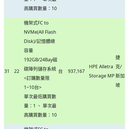
高購買數量：10
機架式FC to
NVMe(All Flash
Disk)/記憶體總
容量
捷
192GB/24Bay磁
HPE Alletra
克/
碟陣列儲存系統
31
22
台
937,167
Storage MP
新加
<訂購數量限
坡
1~10台>
單次最低購買數
量：1 、 單次最
高購買數量：10