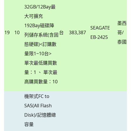
32GB/12Bay最
大可擴充
墨西
192Bay磁碟陣
SEAGATE
19
10
台
383,387
哥/
列儲存系統(含固
EB-2425
泰國
態硬碟)<訂購數
量限1~10台>
單次最低購買數
量：1 、 單次最
高購買數量：10
機架式FC to
SAS(All Flash
Disk)/記憶體總
容量