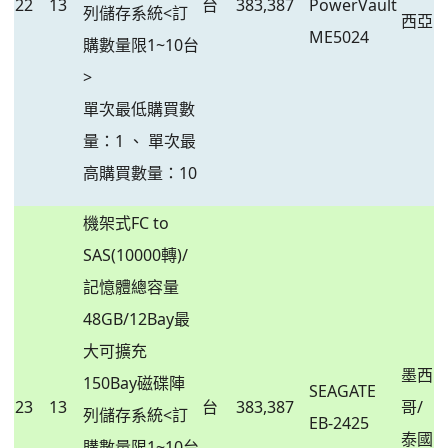
22
13
台
383,387
PowerVault
列儲存系統<訂
西亞
ME5024
購數量限1~10台
>
單次最低購買數
量：1 、 單次最
高購買數量：10
機架式FC to
SAS(10000轉)/
記憶體總容量
48GB/12Bay最
大可擴充
墨西
150Bay磁碟陣
SEAGATE
23
13
台
383,387
哥/
列儲存系統<訂
EB-2425
泰國
購數量限1~10台