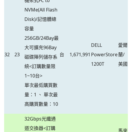
機架式FC to
NVMe(All Flash
Disk)/記憶體總
容量
256GB/24Bay最
DELL
愛爾
大可擴充96Bay
32
23
台
1,671,991
PowerStore
蘭/
磁碟陣列儲存系
1200T
美國
統<訂購數量限
1~10台>
單次最低購買數
量：1 、 單次最
高購買數量：10
32Gbps光纖通
道交換器<訂購
馬來