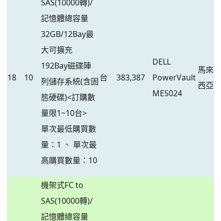
SAS(10000轉)/
記憶體總容量
32GB/12Bay最
大可擴充
DELL
192Bay磁碟陣
馬來
18
10
台
383,387
PowerVault
列儲存系統(含固
西亞
ME5024
態硬碟)<訂購數
量限1~10台>
單次最低購買數
量：1 、 單次最
高購買數量：10
機架式FC to
SAS(10000轉)/
記憶體總容量