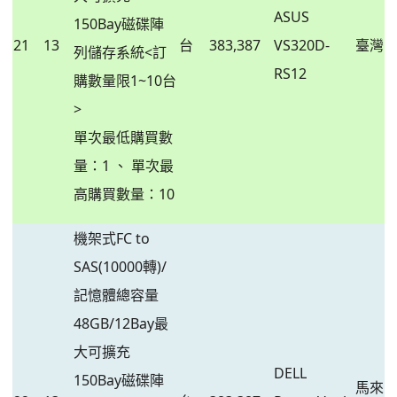
ASUS
150Bay磁碟陣
21
13
台
383,387
VS320D-
臺灣
列儲存系統<訂
RS12
購數量限1~10台
>
單次最低購買數
量：1 、 單次最
高購買數量：10
機架式FC to
SAS(10000轉)/
記憶體總容量
48GB/12Bay最
大可擴充
DELL
150Bay磁碟陣
馬來