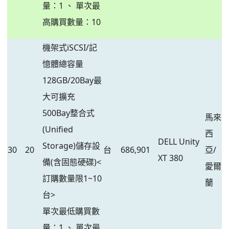
量：1 、 單次最
高購買數量：10
機架式iSCSI/記
憶體總容量
128GB/20Bay最
大可擴充
500Bay整合式
馬來
(Unified
西
DELL Unity
Storage)儲存設
30
20
台
686,901
亞/
XT 380
備(含固態硬碟)<
愛爾
訂購數量限1~10
蘭
台>
單次最低購買數
量：1 、 單次最