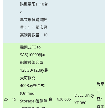
購數量限1~10台
>
單次最低購買數
量：1 、 單次最
高購買數量：10
機架式FC to
SAS(10000轉)/
記憶體總容量
128GB/12Bay最
大可擴充
馬來
400Bay整合式
西
(Unified
DELL Unity
25
15
台
636,635
亞/
Storage)磁碟陣
XT 380
愛爾