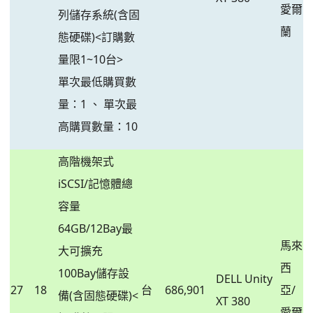
愛爾
列儲存系統(含固
蘭
態硬碟)<訂購數
量限1~10台>
單次最低購買數
量：1 、 單次最
高購買數量：10
高階機架式
iSCSI/記憶體總
容量
64GB/12Bay最
馬來
大可擴充
西
100Bay儲存設
DELL Unity
27
18
台
686,901
亞/
備(含固態硬碟)<
XT 380
愛爾