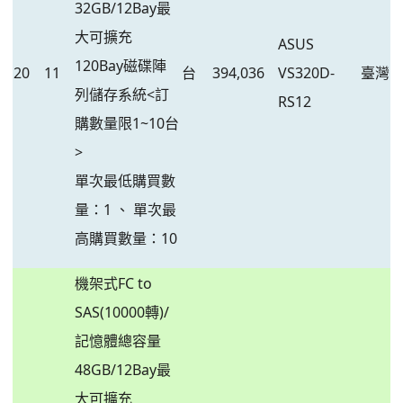
32GB/12Bay最
大可擴充
ASUS
120Bay磁碟陣
20
11
台
394,036
VS320D-
臺灣
列儲存系統<訂
RS12
購數量限1~10台
>
單次最低購買數
量：1 、 單次最
高購買數量：10
機架式FC to
SAS(10000轉)/
記憶體總容量
48GB/12Bay最
大可擴充