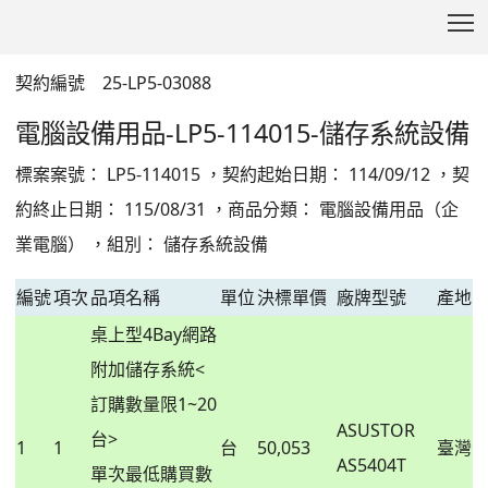
T
儲存系統設備
:::
契約編號 25-LP5-03088
電腦設備用品-LP5-114015-儲存系統設備
標案案號： LP5-114015 ，契約起始日期： 114/09/12 ，契
約終止日期： 115/08/31 ，商品分類： 電腦設備用品（企
業電腦） ，組別： 儲存系統設備
編號
項次
品項名稱
單位
決標單價
廠牌型號
產地
桌上型4Bay網路
附加儲存系統<
訂購數量限1~20
ASUSTOR
台>
1
1
台
50,053
臺灣
AS5404T
單次最低購買數