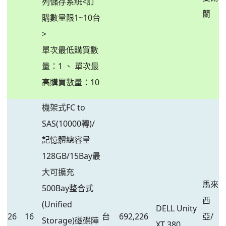
列儲存系統<訂
蘭
購數量限1~10台
>
單次最低購買數
量：1 、 單次最
高購買數量：10
機架式FC to
SAS(10000轉)/
記憶體總容量
128GB/15Bay最
大可擴充
馬來
500Bay整合式
西
(Unified
DELL Unity
26
16
台
692,226
亞/
Storage)磁碟陣
XT 380