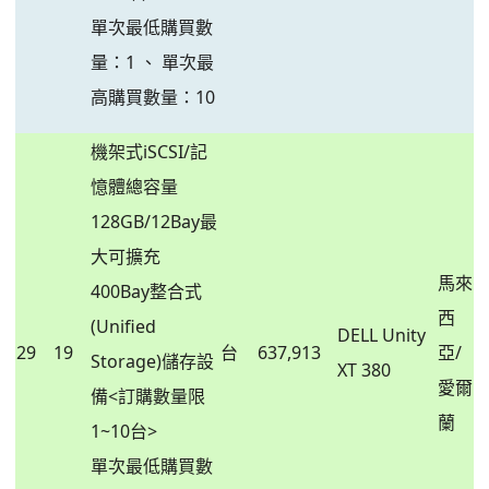
單次最低購買數
量：1 、 單次最
高購買數量：10
機架式iSCSI/記
憶體總容量
128GB/12Bay最
大可擴充
馬來
400Bay整合式
西
(Unified
DELL Unity
29
19
台
637,913
亞/
Storage)儲存設
XT 380
愛爾
備<訂購數量限
蘭
1~10台>
單次最低購買數