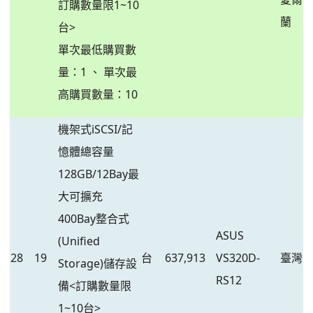
訂購數量限1~10
蘭
台>
單次最低購買數
量：1 、 單次最
高購買數量：10
機架式iSCSI/記
憶體總容量
128GB/12Bay最
大可擴充
400Bay整合式
ASUS
(Unified
28
19
台
637,913
VS320D-
臺灣
Storage)儲存設
RS12
備<訂購數量限
1~10台>